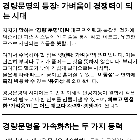
경량문명의 등장: 가벼움이 경쟁력이 되
는 시대
저자가 말하는
‘경량 문명’이란
대규모 인력과 복잡한 절차에
의존하던 기존 시스템이 AI 기술을 통해 작고, 빠르고, 유연한
구조로 재편되는 흐름을 뜻합니다.
여기서 주목해야 할 점은
‘경(輕): 가벼움’의 의미
입니다. 이는
단순히 부피나 무게가 줄어드는 것을 뜻하지 않습니다. 부피가
크더라도 밀도가 낮아 가볍게 날아오르는 새처럼,
필요에 따라
빠르게 뭉치고 흩어질 수 있는
‘이동성
‘과 변화에
즉각 반응할 수 있는
‘유연성
‘을 의미합니다.
경량문명의 시대에는 개인의 지혜와 인공지능이 결합해 작은
규모의 팀도 커다란 진보를 만들어낼 수 있으며,
빠르고 민첩
한 ‘가벼움’이 그 어느 때보다 강력한 경쟁력
이 됩니다.
경량문명을 가속화하는 두 가지 동력