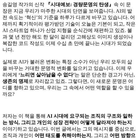
송길영 작가의 신작
『시대예보: 경량문명의 탄생』
속 이 문
장은 지금 우리가 마주한 시대의 단면을 보여줍니다. AI의 발
전 속도는 ‘혁신’의 기준을 하루가 다르게 바꾸고 있습니다. 어
제까지 획기적이라 평가받던 기술이 오늘은 기본이 되고, 작은
AI 스타트업 하나가 산업 지형을 순식간에 재편하고 있죠. 불
과 몇 년 전만 해도 한 달이 걸리던 고해상도 이미지 생성이나
복잡한 코드 작성도 이제 수십 초 만에 끝나는 시대가 되었습
니다.
실제로 AI가 불러온 변화는 특정 소수가 아닌 우리 모두의 삶
을 바꾸는 거대한 문명적 변화를 일으키고 있습니다. 이제 우
리에게
‘느리면 살아남을 수 없다’
는 말은 단순한 경고가 아닌,
생존의 명제
로 자리잡고 있죠. 그렇다면, 이 새로운 문명은 어
디를 향하고 있으며, 우리는 그 속에서 어떤 역할을 할 수 있을
까요?
저자는 이 책을 통해
AI 시대에 요구되는 조직의 구조와 일하
는 방식, 그리고 개인의 성장 전략이 어떻게 달라져야 하는지
이야기하고 있습니다. 이번 글에서는 그의 메시지를 중심으로,
조직과 개인이
어떤 태도를 취해야하는지
, 그리고
어떤 방향으