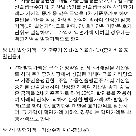
로 가중산술평균한
1
개월 가중산술평균주가
, 1
주일 가중
산술평균주가 및 기산일 종가를 산술평균하여 산정한 가
액과 기산일 종가 중 낮은 금액을
1
차 기준주가로 하여
할인율
25%
를 적용
,
아래의 산식에 의하여 산정된 발행
가액
(1
차 발행가액
)
으로 한다
.
단
,
호가단위 미만은 호가
단위로 절상하며
,
그 가액이 액면가액 이하일 경우에는
액면가액을 발행가액으로 한다
.
※
1
차
발행가액
= [
기준주가
X (1-
할인율
)] / [1+(
증자비율
X
할인율
)]
2
차 발행가액은 구주주 청약일 전 제
3
거래일을 기산일
로 하여 유가증권시장에서 성립된 거래대금을 거래량으
로 가중산술평균한
1
주일 가중산술평균주가 및 기산일
종가를 산술평균하여 산정한 가액과 기산일 종가 중 낮
은 금액을
2
차 기준주가로 하여
25%
의 할인율을 적용하
여 아래의 산식에 의하여 산정한 발행가액
(2
차 발행가
액
)
으로 한다
.
단
,
호가단위 미만은 호가단위로 절상하
며
,
그 가액이 액면가액 이하일 경우에는 액면가액을 발
행가액으로 한다
.
※
2
차
발행가액
=
기준주가
X (1-
할인율
)