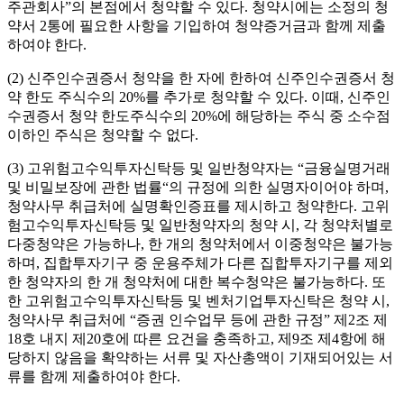
주관회사
”
의 본점에서 청약할 수 있다
.
청약시에는 소정의 청
약서
2
통에 필요한 사항을 기입하여 청약증거금과 함께 제출
하여야 한다
.
(2)
신주인수권증서 청약을 한 자에 한하여 신주인수권증서 청
약 한도 주식수의
20%
를 추가로 청약할 수 있다
.
이때
,
신주인
수권증서 청약 한도주식수의
20%
에 해당하는 주식 중 소수점
이하인 주식은 청약할 수 없다
.
(3)
고위험고수익투자신탁등 및 일반청약자는
“
금융실명거래
및 비밀보장에 관한 법률
“
의 규정에 의한 실명자이어야 하며
,
청약사무 취급처에 실명확인증표를 제시하고 청약한다
.
고위
험고수익투자신탁등 및 일반청약자의 청약 시
,
각 청약처별로
다중청약은 가능하나
,
한 개의 청약처에서 이중청약은 불가능
하며
,
집합투자기구 중 운용주체가 다른 집합투자기구를 제외
한 청약자의 한 개 청약처에 대한 복수청약은 불가능하다
.
또
한 고위험고수익투자신탁등 및 벤처기업투자신탁은 청약 시
,
청약사무 취급처에
“
증권 인수업무 등에 관한 규정
”
제
2
조 제
18
호 내지 제
20
호에 따른 요건을 충족하고
,
제
9
조 제
4
항에 해
당하지 않음을 확약하는 서류 및 자산총액이 기재되어있는 서
류를 함께 제출하여야 한다
.