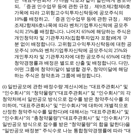
는
“
대표주관회사
“
가 다음 각호와 같이 일반에게 공모하
되
,
「증권 인수업무 등에 관한 규정」 제
9
조제
2
항제
6
호
가목에 따라 고위험고수익투자신탁등에 공모주식의
10%
를 배정하고
,
「증권 인수업무 등에 관한 규정」 제
9
조제
2
항제
6
호나목에 따라 벤처기업투자신탁에 공모주
식의
25%
를 배정합니다
.
나머지
65%
에 해당하는 주식은
개인청약자 및 기관투자자
(
집합투자업자 포함
)
에게 구
분 없이 배정합니다
.
고위험고수익투자신탁등에 대한 공
모주식
10%
와 벤처기업투자신탁에 공모주식의
25%
와
개인투자자 및 기관투자자에 대한 공모주식
65%
에 대한
청약경쟁률과 배정은 별도로 산출 및 배정합니다
.
다만
,
어떤 그룹에 청약미달이 발생할 경우
,
청약미달에 해당
하는 주식은 청약초과 그룹에 배정합니다
.
(i)
일반공모에 관한 배정수량 계산시에는
“
대표주관회사
”
및
“
인수회사
”
의
“
청약물량
”(“
대표주관회사
”
및
“
인수회사
”
의 각
청약처에서 일반공모 방식으로 접수를 받은 청약주식수를 의
미하며
, “
대표주관회사
”
및
“
인수회사
”
에 대하여 개별적으로
산정한 청약주식수를 말한다
)
에 대해서는
“
대표주관회사
”
및
“
인수회사
”
의
“
총청약물량
”(“
대표주관회사
”
및
“
인수회사
”
가
일반공모 방식으로 접수를 받은
“
청약물량
”
의 합을 말한다
)
을
“
일반공모 배정분
”
주식수로 나눈 통합청약경쟁률에 따라
“
대