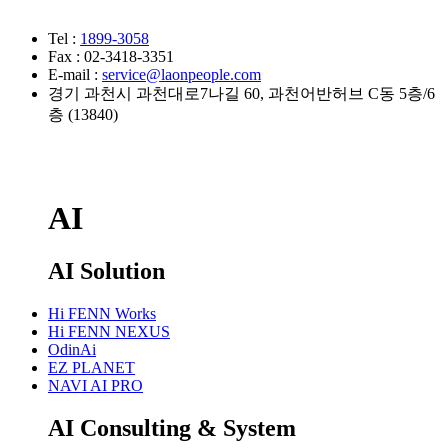
Tel :
1899-3058
Fax : 02-3418-3351
E-mail :
service@laonpeople.com
경기 과천시 과천대로7나길 60, 과천어반허브 C동 5층/6
층 (13840)
AI
AI Solution
Hi FENN Works
Hi FENN NEXUS
OdinAi
EZ PLANET
NAVI AI PRO
AI Consulting & System