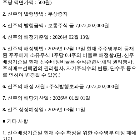
주당
액면가액
: 500
원
)
2.
신주의
발행방법
:
무상증자
3.
신주의
발행금액
:
보통주식
금
7,072,002,000
원
4.
신주의
배정기준일
: 2026
년
02
월
13
일
5.
신주의
배정방법
:
2026
년
02
월
13
일 현재 주주명부에 등재
된 주주에게 소유주식
1
주당
0.4
주의 비율로 배정함
.(
단
,
신주
배정기준일 현재 신주배정비율은 주식관련사채의 권리행사
,
주식매수선택권의 권리행사
,
자기주식수의 변동
,
단수주 등으
로 인하여 변경될 수 있음
.)
6.
신주의
배정
재원
:
주식발행초과금
7,072,002,000
원
7.
신주의
배당기산일
:
2026
년
01
월
01
일
8.
신주
상장예정일
:
2026
년
03
월
11
일
■
기타
사항
1.
신주배정기준일 현재 주주 확정을 위한 주주명부 예정 폐쇄
기간