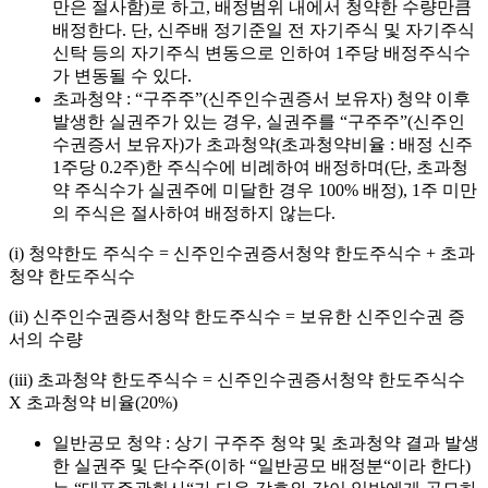
만은 절사함
)
로 하고
,
배정범위 내에서 청약한 수량만큼
배정한다
.
단
,
신주배 정기준일 전 자기주식 및 자기주식
신탁 등의 자기주식 변동으로 인하여
1
주당 배정주식수
가 변동될 수 있다
.
초과청약
: “
구주주
”(
신주인수권증서 보유자
)
청약 이후
발생한 실권주가 있는 경우
,
실권주를
“
구주주
”(
신주인
수권증서 보유자
)
가 초과청약
(
초과청약비율
:
배정 신주
1
주당
0.2
주
)
한 주식수에 비례하여 배정하며
(
단
,
초과청
약 주식수가 실권주에 미달한 경우
100%
배정
), 1
주 미만
의 주식은 절사하여 배정하지 않는다
.
(i)
청약한도 주식수
=
신주인수권증서청약 한도주식수
+
초과
청약 한도주식수
(ii)
신주인수권증서청약 한도주식수
=
보유한 신주인수권 증
서의 수량
(iii)
초과청약 한도주식수
=
신주인수권증서청약 한도주식수
X
초과청약 비율
(20%)
일반공모
청약
:
상기 구주주 청약 및 초과청약 결과 발생
한 실권주 및 단수주
(
이하
“
일반공모 배정분
“
이라 한다
)