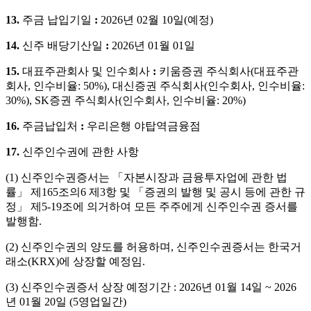
13.
주금
납입기일
:
2026
년
02
월
10
일
(
예정
)
14.
신주
배당기산일
:
2026
년
01
월
01
일
15.
대표주관회사
및
인수회사
:
키움증권 주식회사
(
대표주관
회사
,
인수비율
: 50%),
대신증권 주식회사
(
인수회사
,
인수비율
:
30%), SK
증권 주식회사
(
인수회사
,
인수비율
: 20%)
16.
주금납입처
:
우리은행 야탑역금융점
17.
신주인수권에
관한
사항
(1)
신주인수권증서는 「자본시장과 금융투자업에 관한 법
률」 제
165
조의
6
제
3
항 및 「증권의 발행 및 공시 등에 관한 규
정」 제
5-19
조에 의거하여 모든 주주에게 신주인수권 증서를
발행함
.
(2)
신주인수권의 양도를 허용하며
,
신주인수권증서는 한국거
래소
(KRX)
에 상장할 예정임
.
(3)
신주인수권증서
상장
예정기간
: 2026
년
01
월
14
일
~ 2026
년
01
월
20
일
(5
영업일간
)