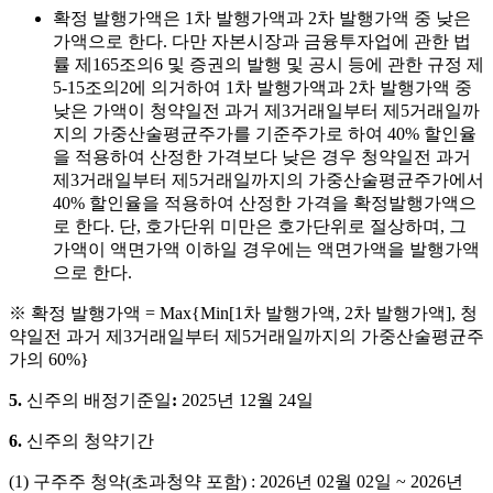
확정 발행가액은
1
차 발행가액과
2
차 발행가액 중 낮은
가액으로 한다
.
다만 자본시장과 금융투자업에 관한 법
률 제
165
조의
6
및 증권의 발행 및 공시 등에 관한 규정 제
5-15
조의
2
에 의거하여
1
차 발행가액과
2
차 발행가액 중
낮은 가액이 청약일전 과거 제
3
거래일부터 제
5
거래일까
지의 가중산술평균주가를 기준주가로 하여
40%
할인율
을 적용하여 산정한 가격보다 낮은 경우 청약일전 과거
제
3
거래일부터 제
5
거래일까지의 가중산술평균주가에서
40%
할인율을 적용하여 산정한 가격을 확정발행가액으
로 한다
.
단
,
호가단위 미만은 호가단위로 절상하며
,
그
가액이 액면가액 이하일 경우에는 액면가액을 발행가액
으로 한다
.
※
확정 발행가액
= Max{Min[1
차 발행가액
, 2
차 발행가액
],
청
약일전 과거 제
3
거래일부터 제
5
거래일까지의 가중산술평균주
가의
60%}
5.
신주의
배정기준일
:
2025
년
12
월
24
일
6.
신주의
청약기간
(1)
구주주
청약
(
초과청약
포함
) : 2026
년
02
월
02
일
~ 2026
년