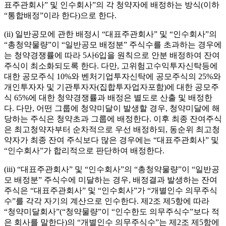
표주관회사
”
및 인수회사
”
의 각 청약자에 배정하는 방식
(
이하
“
통합배정
”
이라 한다
)
으로 한다
.
(ii)
일반공모에 관한 배정시
“
대표주관회사
”
및
“
인수회사
”
의
“
총청약물량
”
이
“
일반공모 배정분
”
주식수를 초과하는 경우에
는 청약경쟁률에 따라
5
사
6
입을 원칙으로 안분 배정하여 잔여
주식이 최소화되도록 한다
.
다만
,
고위험고수익투자신탁등에
대한 공모주식
10%
와 벤처기업투자신탁에 공모주식의
25%
와
개인투자자 및 기관투자자
(
집합투자업자포함
)
에 대한 공모주
식
65%
에 대한 청약경쟁률과 배정은 별도로 산출 및 배정한
다
.
다만
,
어떤 그룹에 청약미달이 발생할 경우
,
청약미달에 해
당하는 주식은 청약초과 그룹에 배정한다
.
이후 최종 잔여주식
은 최고청약자부터 순차적으로 우선 배정하되
,
동순위 최고청
약자가 최종 잔여 주식보다 많은 경우에는
“
대표주관회사
”
및
“
인수회사
”
가 합리적으로 판단하여 배정한다
.
(iii) “
대표주관회사
”
및
“
인수회사
”
의
“
총청약물량
”
이
“
일반공
모 배정분
”
주식수에 미달하는 경우
,
배정결과 발생하는 잔여
주식은
“
대표주관회사
”
및
“
인수회사
”
가
“
개별인수 의무주식
수
”
를 각각 자기의 계산으로 인수한다
.
제
2
조 제
5
항에 따라
“
청약미달회사
”(“
청약물량
”
이
“
인수한도 의무주식수
”
보다 적
은 회사를 말한다
)
의
“
개별인수 의무주식수
”
는 제
2
조 제
5
항에