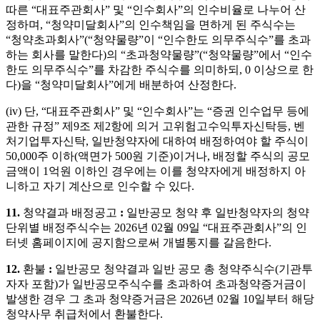
따른
“
대표주관회사
”
및
“
인수회사
”
의 인수비율로 나누어 산
정하며
, “
청약미달회사
”
의 인수책임을 면하게 된 주식수는
“
청약초과회사
”(“
청약물량
”
이
“
인수한도 의무주식수
”
를 초과
하는 회사를 말한다
)
의
“
초과청약물량
”(“
청약물량
”
에서
“
인수
한도 의무주식수
”
를 차감한 주식수를 의미하되
, 0
이상으로 한
다
)
을
“
청약미달회사
”
에게 배분하여 산정한다
.
(iv)
단
, “
대표주관회사
”
및
“
인수회사
”
는
“
증권 인수업무 등에
관한 규정
”
제
9
조 제
2
항에 의거 고위험고수익투자신탁등
,
벤
처기업투자신탁
,
일반청약자에 대하여 배정하여야 할 주식이
50,000
주 이하
(
액면가
500
원 기준
)
이거나
,
배정할 주식의 공모
금액이
1
억원 이하인 경우에는 이를 청약자에게 배정하지 아
니하고 자기 계산으로 인수할 수 있다
.
11.
청약결과
배정공고
:
일반공모 청약 후 일반청약자의 청약
단위별 배정주식수는
2026
년
02
월
09
일
“
대표주관회사
”
의 인
터넷 홈페이지에 공지함으로써 개별통지를 갈음한다
.
12.
환불
:
일반공모 청약결과 일반 공모 총 청약주식수
(
기관투
자자 포함
)
가 일반공모주식수를 초과하여 초과청약증거금이
발생한 경우 그 초과 청약증거금은
2026
년
02
월
10
일부터 해당
청약사무 취급처에서 환불한다
.