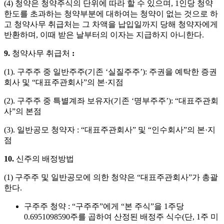
(4)
청약은 청약주식의 단위에 따라 할 수 있으며
, 1
인당 청약
한도를 초과하는 청약부분에 대하여는 청약이 없는 것으로 하
고 청약사무 취급처는 그 차액을 납입일까지 당해 청약자에게
반환하며
,
이때 받은 날부터의 이자는 지급하지 아니한다
.
9.
청약사무
취급처
:
(1).
구주주 중 일반주주
(
기존
‘
실질주주
’):
주권을 예탁한 증권
회사 및
“
대표주관회사
”
의 본
·
지점
(2).
구주주 중 특별계좌 보유자
(
기존
‘
명부주주
’): “
대표주관회
사
”
의 본점
(3).
일반공모 청약자
: “
대표주관회사
”
및
“
인수회사
”
의 본
·
지
점
10.
신주의
배정방법
(1)
구주주 및 일반공모에 의한 청약은
“
대표주관회사
”
가 총괄
한다
.
구주주 청약
: “
구주주
”
에게
“
본 주식
”
을
1
주당
0.6951098590
주를 곱하여 산정된 배정주 식수
(
단
, 1
주 미