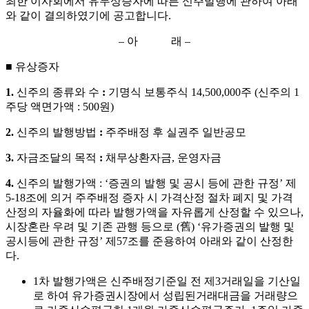
최한 이사회에서 유무상증자에 따른 신주발행에 관하여 아래
와 같이 결의하였기에 공고합니다
.
–
아
래
–
■
유상증자
1.
신주의
종류와
수
:
기명식
보통주식
14,500,000
주
(
신주의
1
주당
액면가액
: 500
원
)
2.
신주의
발행방법
:
주주배정
후
실권주
일반공모
3.
자금조달의
목적
:
채무상환자금
,
운영자금
4.
신주의
발행가액
: ‘
증권의 발행 및 공시 등에 관한 규정
’
제
5-18
조에 의거 주주배정 증자 시 가격산정 절차 폐지 및 가격
산정의 자율화에 따라 발행가액을 자유롭게 산정할 수 있으나
,
시장혼란 우려 및 기존 관행 등으로
(
舊
) ‘
유가증권의 발행 및
공시등에 관한 규정
’
제
57
조를 준용하여 아래와 같이 산정한
다
.
1
차 발행가액은 신주배정기준일 전 제
3
거래일을 기산일
로 하여 유가증권시장에서 성립된거래대금을 거래량으