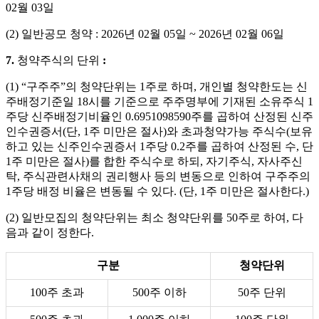
02
월
03
일
(2)
일반공모
청약
: 2026
년
02
월
05
일
~ 2026
년
02
월
06
일
7.
청약주식의
단위
:
(1) “
구주주
”
의 청약단위는
1
주로 하며
,
개인별 청약한도는 신
주배정기준일
18
시를 기준으로 주주명부에 기재된 소유주식
1
주당 신주배정기비율인
0.6951098590
주를 곱하여 산정된 신주
인수권증서
(
단
, 1
주 미만은 절사
)
와 초과청약가능 주식수
(
보유
하고 있는 신주인수권증서
1
주당
0.2
주를 곱하여 산정된 수
,
단
1
주 미만은 절사
)
를 합한 주식수로 하되
,
자기주식
,
자사주신
탁
,
주식관련사채의 권리행사 등의 변동으로 인하여 구주주의
1
주당 배정 비율은 변동될 수 있다
. (
단
, 1
주 미만은 절사한다
.)
(2)
일반모집의 청약단위는 최소 청약단위를
50
주로 하여
,
다
음과 같이 정한다
.
구분
청약단위
100주 초과
500주 이하
50주 단위