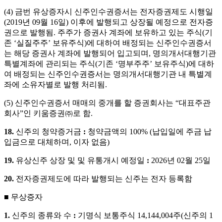
(4)
금번 유상증자시 신주인수권증서는 전자증권제도 시행일
(2019
년
09
월
16
일
)
이후에 발행되고 상장될 예정으로 전자증
권으로 발행됨
.
주주가 증권사 계좌에 보유하고 있는 주식
(
기
존
‘
실질주주
’
보유주식
)
에 대하여 배정되는 신주인수권증서
는 해당 증권사 계좌에 발행되어 입고되며
,
명의개서대행기관
특별계좌에 관리되는 주식
(
기존
‘
명부주주
’
보유주식
)
에 대하
여 배정되는 신주인수권증서는 명의개서대행기관 내 특별계
좌에 소유자별로 발행 처리됨
.
(5)
신주인수권증서 매매의 중개를 할 증권회사는
“
대표주관
회사
”
인 키움증권㈜로 함
.
18.
신주의
청약증거금
:
청약금액의
100% (
납입일에 주금 납
입금으로 대체하며
,
이자 없음
)
19.
유상신주
상장
및
및
유통개시
예정일
:
2026
년
02
월
25
일
20.
전자증권제도에
따라
발행되는
신주는
전자
등록함
■
무상증자
1.
신주의
종류와
수
:
기명식
보통주식
14,144,004
주
(
신주의
1