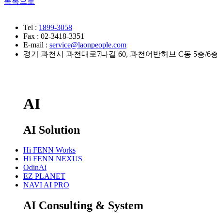
목록으로
Tel :
1899-3058
Fax : 02-3418-3351
E-mail :
service@laonpeople.com
경기 과천시 과천대로7나길 60, 과천어반허브 C동 5층/6층 (
AI
AI Solution
Hi FENN Works
Hi FENN NEXUS
OdinAi
EZ PLANET
NAVI AI PRO
AI Consulting & System