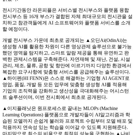
전시기간동안 라온피플은 서비스별 전시부스와 플랫폼 융합
전시부스 등 16개 부스가 결합된 자체 최대규모의 전시관을 설
치하고 참관객들에게 AI 소프트웨어와 플랫폼 서비스를 소개
할 예정이다.
개별 전시부스 가운데 최초로 공개되는 ▲오딘Ai(OdinAi)는
생성형 AI를 활용한 차원이 다른 영상관제 솔루션으로 불가능
했던 영역을 탐지하고, 스마트 알람 제공을 통해 유연하고 완
벽한 관제시스템을 구축해준다. 자연재해 및 재난, 건설, 시설
관리, 제조, 물류, 공항 및 항만에 이르기까지 다양한 환경에서
복잡한 요구사항에 맞춤형 서비스를 공급해주는 솔루션이다.
▲하이펜(HI FENN)은 스스로 해결하는 기업형 AI AGENT로
영업, 품질, 개발 등 모든 업무에 맞춤형 생성형 AI를 적용해
기업의 조직력을 강화하고 생산성을 극대화해주는 어시스턴
트 솔루션이며, 이번 전시회에서 최초로 공개된다.
▲이지플래닛은 원프로세스로 끝내는 MLOPs (Machine
Learning Operations) 플랫폼으로 개발자들이 AI알고리즘과 학
습된 모델까지 손쉽게 불러와 프로젝트 수립부터 모델 배포 및
적용까지 연속성 있는 학습을 이어갈 수 있도록 지원해준다.
마지막으로 최소의 비용으로 최적의 성능을 구현하는 ▲나비