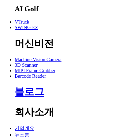
AI Golf
VTrack
SWING EZ
머신비전
Machine Vision Camera
3D Scanner
MIPI Frame Grabber
Barcode Reader
블로그
회사소개
기업개요
뉴스룸