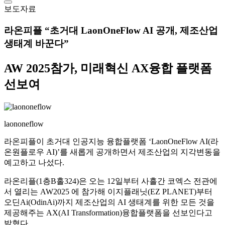
보도자료
라온피플 “초거대 LaonOneFlow AI 공개, 제조산업
생태계 바꾼다”
AW 2025
참가, 미래혁신 AX융합 플랫폼
선보여
laononeflow
라온피플이 초거대 인공지능 융합플랫폼 ‘LaonOneFlow AI(라
온원플로우 AI)’를 새롭게 공개하면서 제조산업의 지각변동을
예고하고 나섰다.
라온리플(1층B홀324)은 오는 12일부터 사흘간 코엑스 전관에
서 열리는 AW2025 에 참가해 이지플래닛(EZ PLANET)부터
오딘Ai(OdinAi)까지 제조산업의 AI 생태계를 위한 모든 것을
제공해주는 AX(AI Transformation)융합플랫폼을 선보인다고
밝혔다.