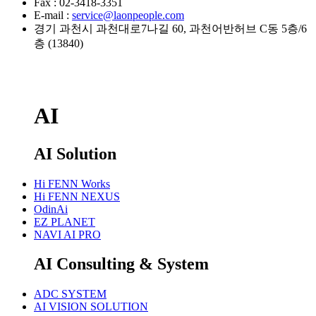
Fax : 02-3418-3351
E-mail :
service@laonpeople.com
경기 과천시 과천대로7나길 60, 과천어반허브 C동 5층/6
층 (13840)
AI
AI Solution
Hi FENN Works
Hi FENN NEXUS
OdinAi
EZ PLANET
NAVI AI PRO
AI Consulting & System
ADC SYSTEM
AI VISION SOLUTION