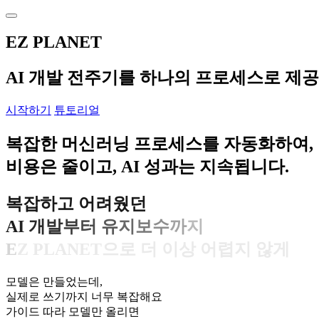
EZ PLANET
AI 개발 전주기를 하나의 프로세스로 제
시작하기
튜토리얼
복잡한 머신러닝 프로세스를 자동화하여,
비용은 줄이고, AI 성과는 지속됩니다.
복
잡
하
고
어
려
웠
던
A
I
개
발
부
터
유
지
보
수
까
지
E
Z
P
L
A
N
E
T
으
로
더
이
상
어
렵
지
않
게
모델은 만들었는데,
실제로 쓰기까지 너무 복잡해요
가이드 따라 모델만 올리면