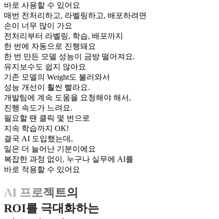
바로 사용할 수 있어요
매번 전처리하고, 라벨링하고, 배포하려면
손이 너무 많이 가요
전처리부터 라벨링, 학습, 배포까지
한 번에 자동으로 진행돼요
한 번 만든 모델 성능이 금방 떨어져요.
유지보수도 쉽지 않아요
기존 모델의 Weight도 불러와서
성능 개선이 훨씬 빨라요.
개발팀에 계속 도움을 요청해야 해서,
진행 속도가 느려요.
필요할 땐 클릭 몇 번으로
지속 학습까지 OK!
결국 AI 도입했는데,
일은 더 늘어난 기분이에요
복잡한 과정 없이, 누구나 실무에 AI를
바로 적용할 수 있어요
A
I
프
로
젝
트
의
R
O
I
를
극
대
화
하
는